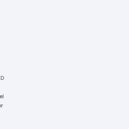
BD
el
er