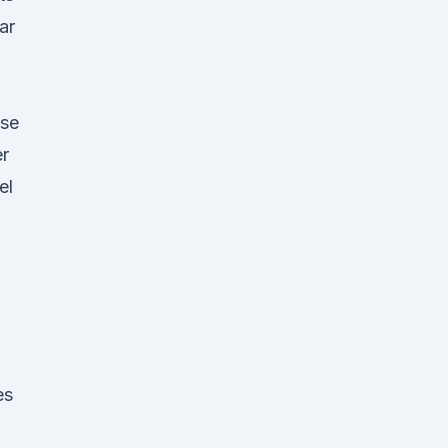
ar
ese
er
el
es