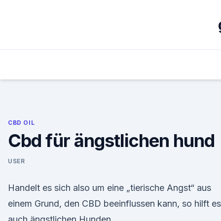
Skip
to
content
CBD OIL
Cbd für ängstlichen hund
USER
Handelt es sich also um eine „tierische Angst“ aus
einem Grund, den CBD beeinflussen kann, so hilft es
auch ängstlichen Hunden.