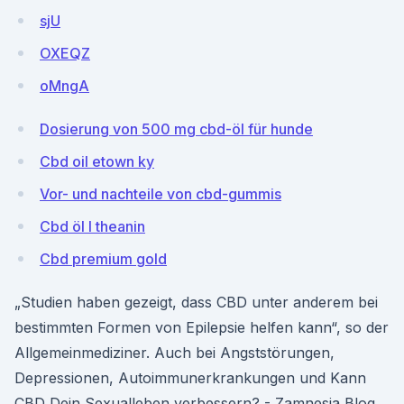
sjU
OXEQZ
oMngA
Dosierung von 500 mg cbd-öl für hunde
Cbd oil etown ky
Vor- und nachteile von cbd-gummis
Cbd öl l theanin
Cbd premium gold
„Studien haben gezeigt, dass CBD unter anderem bei
bestimmten Formen von Epilepsie helfen kann“, so der
Allgemeinmediziner. Auch bei Angststörungen,
Depressionen, Autoimmunerkrankungen und Kann
CBD Dein Sexualleben verbessern? - Zamnesia Blog