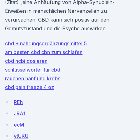
(Zitat) „eine Anhäufung von Alpha-Synuclein-
Eiweißen in menschlichen Nervenzellen zu
verursachen. CBD kann sich positiv auf den
Gemütszustand und die Psyche auswirken.
cbd + nahrungsergänzungsmittel 5
am besten cbd cbn zum schlafen
cbd ncbi dosieren
schlüsselwörter für cbd
rauchen hanf und krebs
cbd pain freeze 4 oz
REh
JRAf
ecM
vtUKU